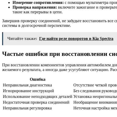
Измерение сопротивления:
с помощью мультиметра прове
Проверка напряжения:
включите зажигание и проверьте
такие как перерывы в цепи.
Завершив проверку соединений, не забудьте восстановить все
системы в долгосрочной перспективе.
Читайте также:
Где найти реле поворотов в Kia Spectra
Частые ошибки при восстановлении си
При восстановлении компонентов управления автомобилем доп
желаемого результата, а иногда даже усугубляют ситуацию. Ра
Ошибка
Неправильная диагностика
Отсутствие четкой пров
Игнорирование инструкций
Без следования руковод
Использование неподходящих деталей
Установка неоригиналь
Недостаточная проверка соединений
Необращение внимания н
Неправильная регулировка
Неточная настройка ме