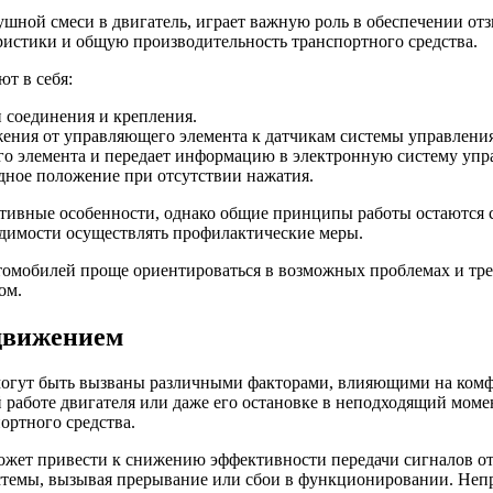
душной смеси в двигатель, играет важную роль в обеспечении 
ристики и общую производительность транспортного средства.
т в себя:
 соединения и крепления.
ения от управляющего элемента к датчикам системы управления
о элемента и передает информацию в электронную систему упр
одное положение при отсутствии нажатия.
ктивные особенности, однако общие принципы работы остаются 
одимости осуществлять профилактические меры.
томобилей проще ориентироваться в возможных проблемах и тре
ом.
движением
огут быть вызваны различными факторами, влияющими на комфо
 работе двигателя или даже его остановке в неподходящий моме
ортного средства.
может привести к снижению эффективности передачи сигналов о
 системы, вызывая прерывание или сбои в функционировании. Не