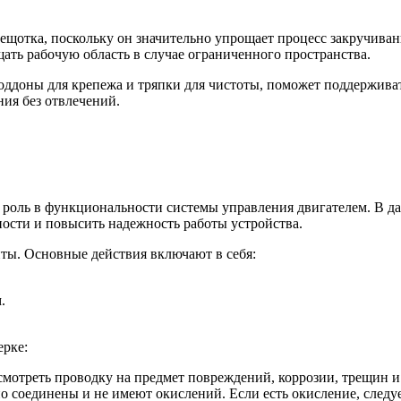
рещотка, поскольку он значительно упрощает процесс закручива
щать рабочую область в случае ограниченного пространства.
оддоны для крепежа и тряпки для чистоты, поможет поддерживат
ия без отвлечений.
роль в функциональности системы управления двигателем. В д
ости и повысить надежность работы устройства.
нты. Основные действия включают в себя:
.
ерке:
осмотреть проводку на предмет повреждений, коррозии, трещин и
о соединены и не имеют окислений. Если есть окисление, следу