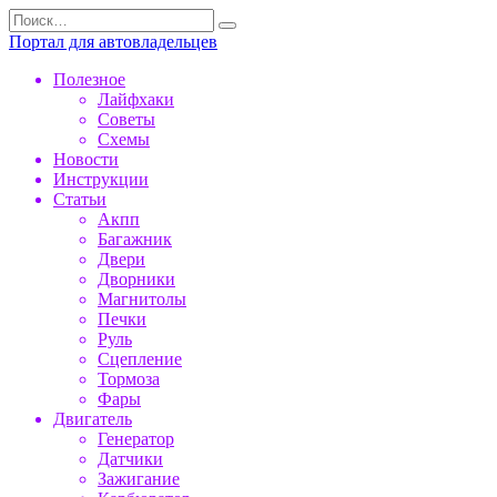
Перейти
Search
к
for:
Портал для автовладельцев
содержанию
Полезное
Лайфхаки
Советы
Схемы
Новости
Инструкции
Статьи
Акпп
Багажник
Двери
Дворники
Магнитолы
Печки
Руль
Сцепление
Тормоза
Фары
Двигатель
Генератор
Датчики
Зажигание