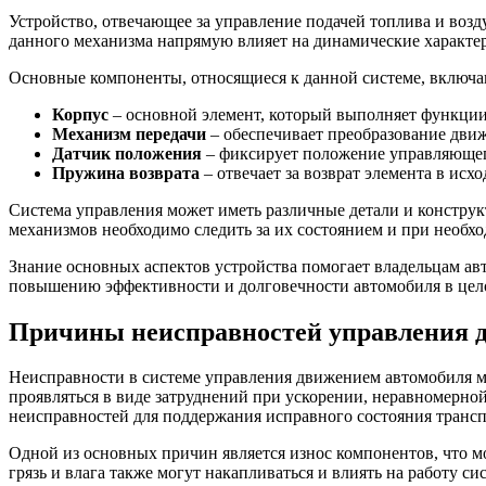
Устройство, отвечающее за управление подачей топлива и воз
данного механизма напрямую влияет на динамические характе
Основные компоненты, относящиеся к данной системе, включаю
Корпус
– основной элемент, который выполняет функции
Механизм передачи
– обеспечивает преобразование движ
Датчик положения
– фиксирует положение управляющег
Пружина возврата
– отвечает за возврат элемента в исх
Система управления может иметь различные детали и констру
механизмов необходимо следить за их состоянием и при необх
Знание основных аспектов устройства помогает владельцам ав
повышению эффективности и долговечности автомобиля в цел
Причины неисправностей управления 
Неисправности в системе управления движением автомобиля м
проявляться в виде затруднений при ускорении, неравномерной
неисправностей для поддержания исправного состояния трансп
Одной из основных причин является износ компонентов, что 
грязь и влага также могут накапливаться и влиять на работу