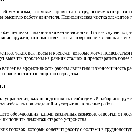
лей механизма, что может привести к затруднениям в открытии 
авномерную работу двигателя. Периодическая чистка элементов 
обеспечивают плавное движение заслонки. В этом случае потребу
тояние пружин, которые отвечают за возвращение заслонки в ис
ентов, таких как тросы и крепежи, которые могут подвергаться
т выявить проблемы на ранних стадиях и предотвратить более 
влияет на эффективность работы двигателя и экономичность рас
и надежности транспортного средства.
ны
та управления, важно подготовить необходимый набор инструмен
ут избежать повреждений и ускорят выполнение работы.
щего оборудования: ключи различных размеров, отвертки с пло
и выполнить демонтаж старого устройства.
ских головок, который облегчит работу с болтами в труднодост