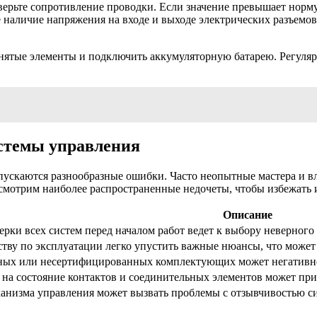
рьте сопротивление проводки. Если значение превышает норму,
 наличие напряжения на входе и выходе электрических разъемо
 снятые элементы и подключить аккумуляторную батарею. Регуля
стемы управления
ускаются разнообразные ошибки. Часто неопытные мастера и вл
ссмотрим наиболее распространенные недочеты, чтобы избежать 
Описание
ерки всех систем перед началом работ ведет к выбору неверного 
ству по эксплуатации легко упустить важные нюансы, что може
ных или несертифицированных комплектующих может негативно
а состояние контактов и соединительных элементов может прив
ханизма управления может вызвать проблемы с отзывчивостью с