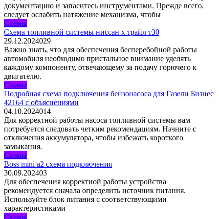
документацию и запаситесь инструментами. Прежде всего,
следует ослабить натяжение механизма, чтобы
Схемы
Схема топливной системы ниссан х трайл т30
29.12.2024
0
29
Важно знать, что для обеспечения бесперебойной работы
автомобиля необходимо пристальное внимание уделять
каждому компоненту, отвечающему за подачу горючего к
двигателю.
Схемы
Подробная схема подключения бензонасоса для Газели Бизнес
42164 с объяснениями
04.10.2024
0
14
Для корректной работы насоса топливной системы вам
потребуется следовать четким рекомендациям. Начните с
отключения аккумулятора, чтобы избежать короткого
замыкания.
Схемы
Boss mini a2 схема подключения
30.09.2024
0
3
Для обеспечения корректной работы устройства
рекомендуется сначала определить источник питания.
Используйте блок питания с соответствующими
характеристиками
Схемы