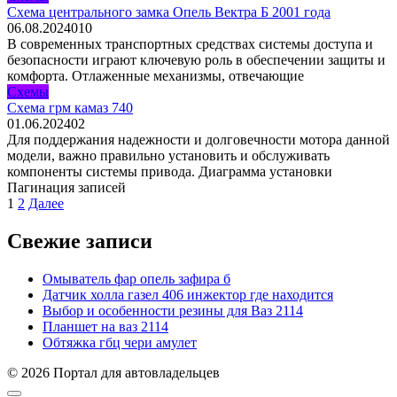
Схема центрального замка Опель Вектра Б 2001 года
06.08.2024
0
10
В современных транспортных средствах системы доступа и
безопасности играют ключевую роль в обеспечении защиты и
комфорта. Отлаженные механизмы, отвечающие
Схемы
Схема грм камаз 740
01.06.2024
0
2
Для поддержания надежности и долговечности мотора данной
модели, важно правильно установить и обслуживать
компоненты системы привода. Диаграмма установки
Пагинация записей
1
2
Далее
Свежие записи
Омыватель фар опель зафира б
Датчик холла газел 406 инжектор где находится
Выбор и особенности резины для Ваз 2114
Планшет на ваз 2114
Обтяжка гбц чери амулет
© 2026 Портал для автовладельцев