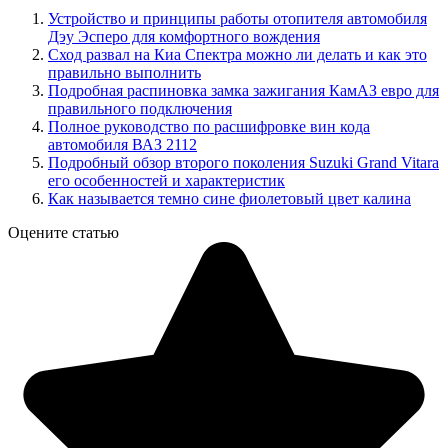
Устройство и принципы работы отопителя автомобиля
Дэу Эсперо для комфортного вождения
Сход развал на Киа Спектра можно ли делать и как это
правильно выполнить
Подробная распиновка замка зажигания КамАЗ евро для
правильного подключения
Полное руководство по расшифровке вин кода
автомобиля ВАЗ 2112
Подробный обзор второго поколения Suzuki Grand Vitara
его особенностей и характеристик
Как называется темно сине фиолетовый цвет калина
Оцените статью