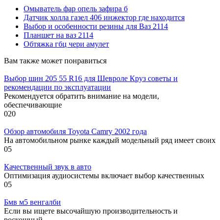
Омыватель фар опель зафира б
Датчик холла газел 406 инжектор где находится
Выбор и особенности резины для Ваз 2114
Планшет на ваз 2114
Обтяжка гбц чери амулет
Вам также может понравиться
Выбор шин 205 55 R16 для Шевроле Круз советы и
рекомендации по эксплуатации
Рекомендуется обратить внимание на модели,
обеспечивающие
0
20
Обзор автомобиля Toyota Camry 2002 года
На автомобильном рынке каждый модельный ряд имеет своих
0
5
Качественный звук в авто
Оптимизация аудиосистемы включает выбор качественных
0
5
Бмв м5 венгалби
Если вы ищете высочайшую производительность и
роскошный