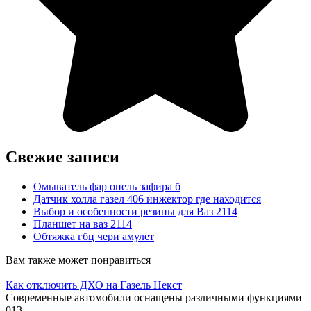
Свежие записи
Омыватель фар опель зафира б
Датчик холла газел 406 инжектор где находится
Выбор и особенности резины для Ваз 2114
Планшет на ваз 2114
Обтяжка гбц чери амулет
Вам также может понравиться
Как отключить ДХО на Газель Некст
Современные автомобили оснащены различными функциями
0
13