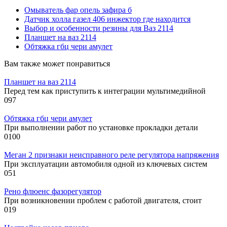
Омыватель фар опель зафира б
Датчик холла газел 406 инжектор где находится
Выбор и особенности резины для Ваз 2114
Планшет на ваз 2114
Обтяжка гбц чери амулет
Вам также может понравиться
Планшет на ваз 2114
Перед тем как приступить к интеграции мультимедийной
0
97
Обтяжка гбц чери амулет
При выполнении работ по установке прокладки детали
0
100
Меган 2 признаки неисправного реле регулятора напряжения
При эксплуатации автомобиля одной из ключевых систем
0
51
Рено флюенс фазорегулятор
При возникновении проблем с работой двигателя, стоит
0
19