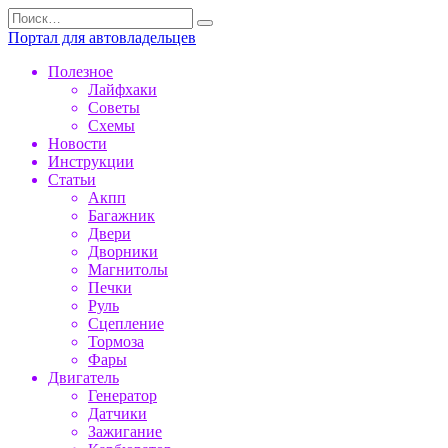
Перейти
Search
к
for:
Портал для автовладельцев
содержанию
Полезное
Лайфхаки
Советы
Схемы
Новости
Инструкции
Статьи
Акпп
Багажник
Двери
Дворники
Магнитолы
Печки
Руль
Сцепление
Тормоза
Фары
Двигатель
Генератор
Датчики
Зажигание