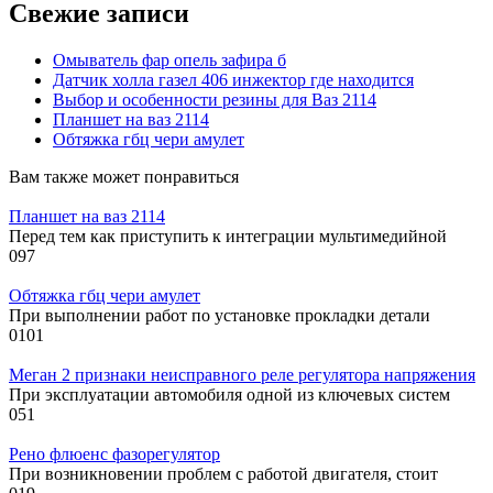
Свежие записи
Омыватель фар опель зафира б
Датчик холла газел 406 инжектор где находится
Выбор и особенности резины для Ваз 2114
Планшет на ваз 2114
Обтяжка гбц чери амулет
Вам также может понравиться
Планшет на ваз 2114
Перед тем как приступить к интеграции мультимедийной
0
97
Обтяжка гбц чери амулет
При выполнении работ по установке прокладки детали
0
101
Меган 2 признаки неисправного реле регулятора напряжения
При эксплуатации автомобиля одной из ключевых систем
0
51
Рено флюенс фазорегулятор
При возникновении проблем с работой двигателя, стоит