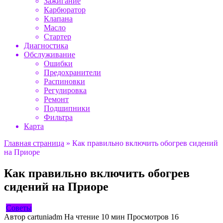
Зажигание
Карбюратор
Клапана
Масло
Стартер
Диагностика
Обслуживание
Ошибки
Предохранители
Распиновки
Регулировка
Ремонт
Подшипники
Фильтра
Карта
Главная страница
»
Как правильно включить обогрев сидений
на Приоре
Как правильно включить обогрев
сидений на Приоре
Советы
Автор
cartuniadm
На чтение
10 мин
Просмотров
16