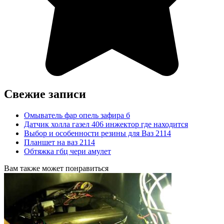
Свежие записи
Омыватель фар опель зафира б
Датчик холла газел 406 инжектор где находится
Выбор и особенности резины для Ваз 2114
Планшет на ваз 2114
Обтяжка гбц чери амулет
Вам также может понравиться