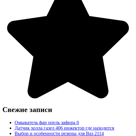
Свежие записи
Омыватель фар опель зафира б
Датчик холла газел 406 инжектор где находится
Выбор и особенности резины для Ваз 2114