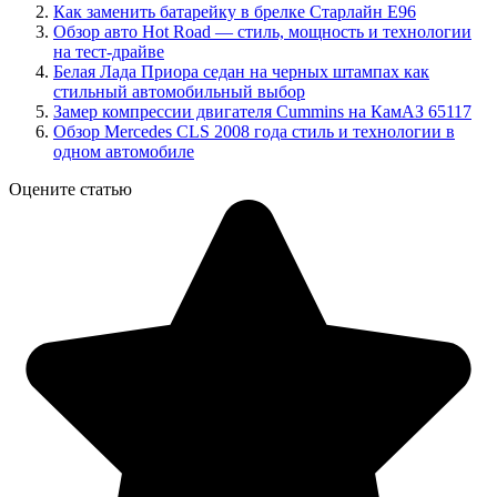
Как заменить батарейку в брелке Старлайн Е96
Обзор авто Hot Road — стиль, мощность и технологии
на тест-драйве
Белая Лада Приора седан на черных штампах как
стильный автомобильный выбор
Замер компрессии двигателя Cummins на КамАЗ 65117
Обзор Mercedes CLS 2008 года стиль и технологии в
одном автомобиле
Оцените статью